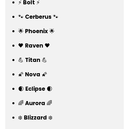
⚡
Bolt
⚡
🐾
Cerberus
🐾
🌟
Phoenix
🌟
🖤
Raven
🖤
💪
Titan
💪
🌠
Nova
🌠
🌒
Eclipse
🌒
🌈
Aurora
🌈
❄️
Blizzard
❄️