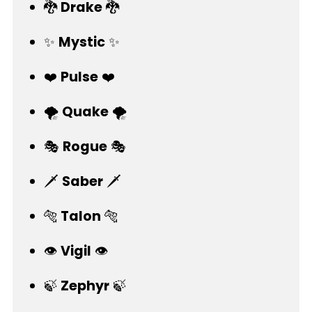
🐉
Drake
🐉
✨
Mystic
✨
❤️
Pulse
❤️
🌪️
Quake
🌪️
🎭
Rogue
🎭
🗡️
Saber
🗡️
🐅
Talon
🐅
👁️
Vigil
👁️
🍃
Zephyr
🍃