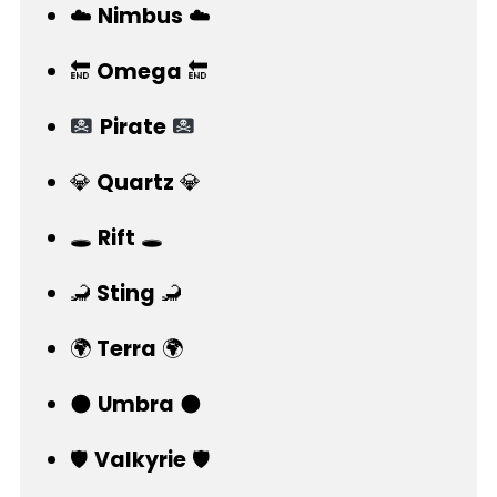
☁️
Nimbus
☁️
🔚
Omega
🔚
Pirate
💎
Quartz
💎
🕳️
Rift
🕳️
🦂
Sting
🦂
🌍
Terra
🌍
🌑
Umbra
🌑
🛡️
Valkyrie
🛡️