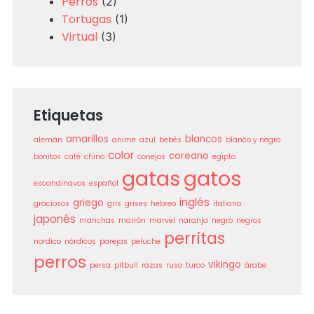
Perros
(2)
Tortugas
(1)
Virtual
(3)
Etiquetas
amarillos
blancos
alemán
anime
azul
bebés
blanco y negro
color
coreano
bonitos
café
chino
conejos
egipto
gatos
gatas
escandinavos
español
inglés
griego
graciosos
gris
grises
hebreo
italiano
japonés
manchas
marrón
marvel
naranja
negro
negros
perritas
nordico
nórdicos
parejas
peluche
perros
vikingo
persa
pitbull
razas
ruso
turco
árabe