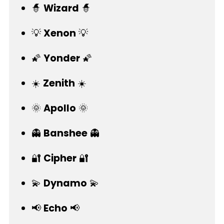
🧙
Wizard
🧙
💡
Xenon
💡
🌠
Yonder
🌠
☀️
Zenith
☀️
🌞
Apollo
🌞
👻
Banshee
👻
🔐
Cipher
🔐
💫
Dynamo
💫
📢
Echo
📢