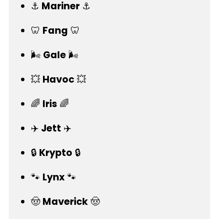
⚓
Mariner
⚓
🦷
Fang
🦷
🌬️
Gale
🌬️
💥
Havoc
💥
🌈
Iris
🌈
✈️
Jett
✈️
🔒
Krypto
🔒
🐾
Lynx
🐾
🤠
Maverick
🤠