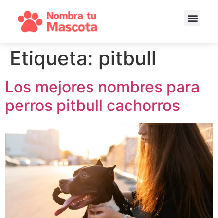
Etiqueta:
pitbull
Los mejores nombres para
perros pitbull cachorros